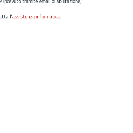
e
(ricevuto tramite email di abilitazione)
atta l’
assistenza informatica
.