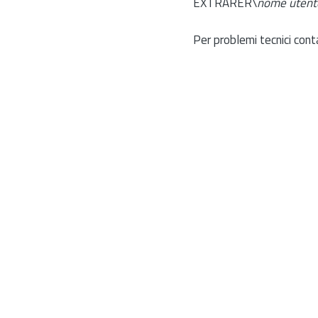
EXTRARER\
nome utent
Per problemi tecnici cont