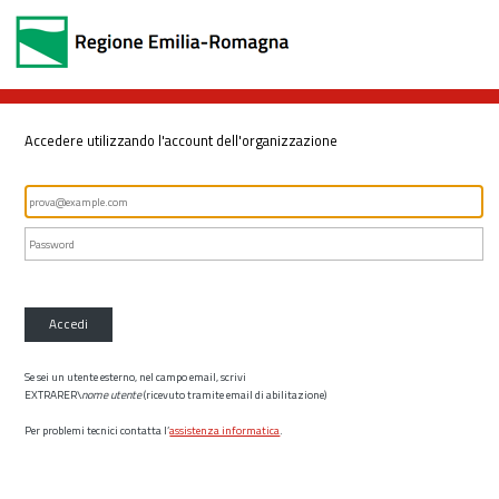
Accedere utilizzando l'account dell'organizzazione
Accedi
Se sei un utente esterno, nel campo email, scrivi
EXTRARER\
nome utente
(ricevuto tramite email di abilitazione)
Per problemi tecnici contatta l’
assistenza informatica
.