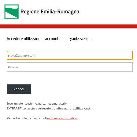
Accedere utilizzando l'account dell'organizzazione
Accedi
Se sei un utente esterno, nel campo email, scrivi
EXTRARER\
nome utente
(ricevuto tramite email di abilitazione)
Per problemi tecnici contatta l’
assistenza informatica
.