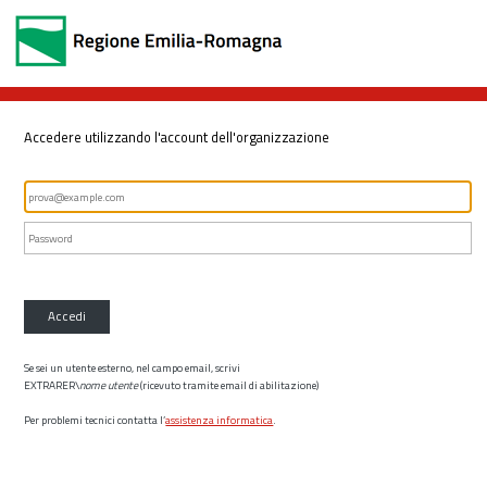
Accedere utilizzando l'account dell'organizzazione
Accedi
Se sei un utente esterno, nel campo email, scrivi
EXTRARER\
nome utente
(ricevuto tramite email di abilitazione)
Per problemi tecnici contatta l’
assistenza informatica
.