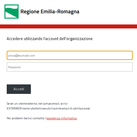
Accedere utilizzando l'account dell'organizzazione
Accedi
Se sei un utente esterno, nel campo email, scrivi
EXTRARER\
nome utente
(ricevuto tramite email di abilitazione)
Per problemi tecnici contatta l’
assistenza informatica
.