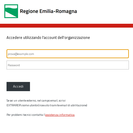
Accedere utilizzando l'account dell'organizzazione
Accedi
Se sei un utente esterno, nel campo email, scrivi
EXTRARER\
nome utente
(ricevuto tramite email di abilitazione)
Per problemi tecnici contatta l’
assistenza informatica
.