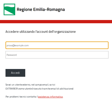
Accedere utilizzando l'account dell'organizzazione
Accedi
Se sei un utente esterno, nel campo email, scrivi
EXTRARER\
nome utente
(ricevuto tramite email di abilitazione)
Per problemi tecnici contatta l’
assistenza informatica
.