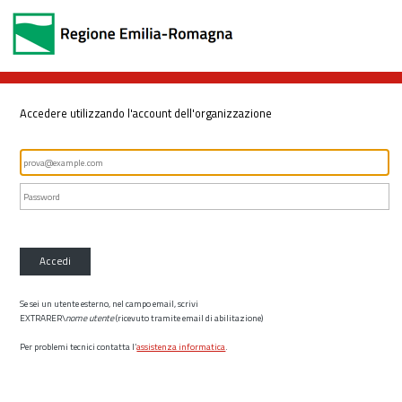
Accedere utilizzando l'account dell'organizzazione
Accedi
Se sei un utente esterno, nel campo email, scrivi
EXTRARER\
nome utente
(ricevuto tramite email di abilitazione)
Per problemi tecnici contatta l’
assistenza informatica
.