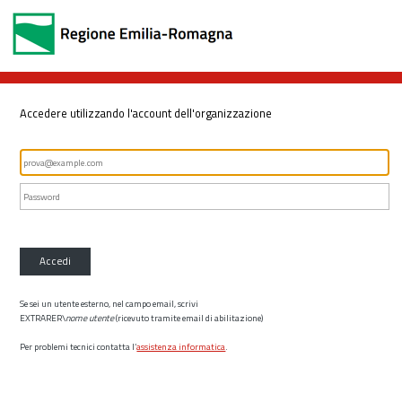
Accedere utilizzando l'account dell'organizzazione
Accedi
Se sei un utente esterno, nel campo email, scrivi
EXTRARER\
nome utente
(ricevuto tramite email di abilitazione)
Per problemi tecnici contatta l’
assistenza informatica
.