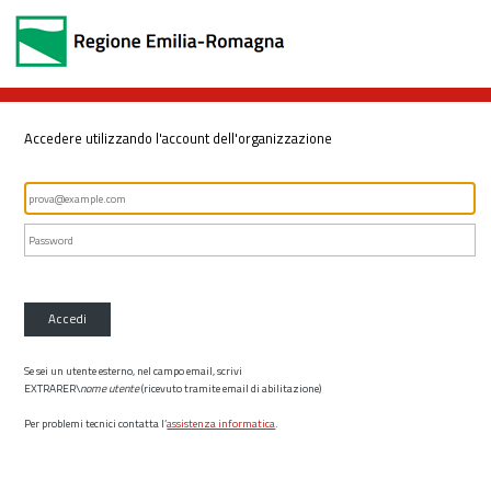
Accedere utilizzando l'account dell'organizzazione
Accedi
Se sei un utente esterno, nel campo email, scrivi
EXTRARER\
nome utente
(ricevuto tramite email di abilitazione)
Per problemi tecnici contatta l’
assistenza informatica
.