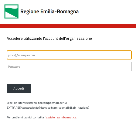
Accedere utilizzando l'account dell'organizzazione
Accedi
Se sei un utente esterno, nel campo email, scrivi
EXTRARER\
nome utente
(ricevuto tramite email di abilitazione)
Per problemi tecnici contatta l’
assistenza informatica
.