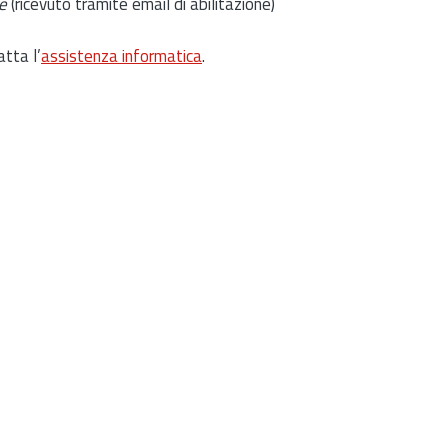
e
(ricevuto tramite email di abilitazione)
atta l’
assistenza informatica
.