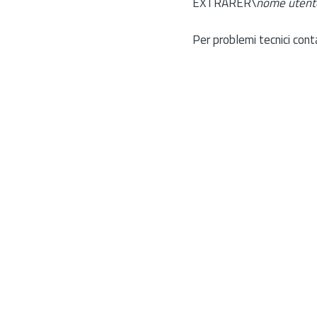
EXTRARER\
nome utent
Per problemi tecnici cont