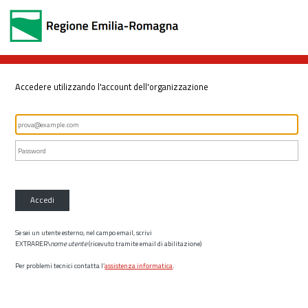
Accedere utilizzando l'account dell'organizzazione
Accedi
Se sei un utente esterno, nel campo email, scrivi
EXTRARER\
nome utente
(ricevuto tramite email di abilitazione)
Per problemi tecnici contatta l’
assistenza informatica
.