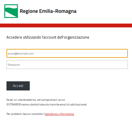
Accedere utilizzando l'account dell'organizzazione
Accedi
Se sei un utente esterno, nel campo email, scrivi
EXTRARER\
nome utente
(ricevuto tramite email di abilitazione)
Per problemi tecnici contatta l’
assistenza informatica
.