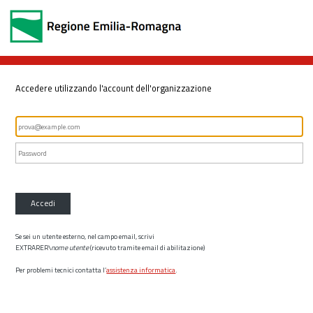
Accedere utilizzando l'account dell'organizzazione
Accedi
Se sei un utente esterno, nel campo email, scrivi
EXTRARER\
nome utente
(ricevuto tramite email di abilitazione)
Per problemi tecnici contatta l’
assistenza informatica
.