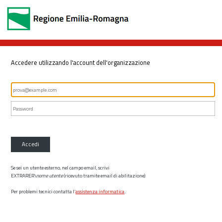
Accedere utilizzando l'account dell'organizzazione
Accedi
Se sei un utente esterno, nel campo email, scrivi
EXTRARER\
nome utente
(ricevuto tramite email di abilitazione)
Per problemi tecnici contatta l’
assistenza informatica
.