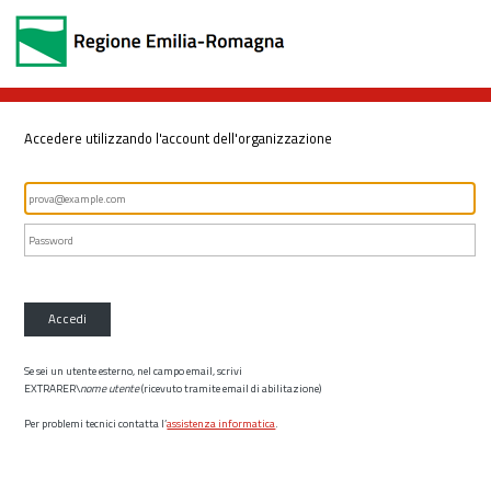
Accedere utilizzando l'account dell'organizzazione
Accedi
Se sei un utente esterno, nel campo email, scrivi
EXTRARER\
nome utente
(ricevuto tramite email di abilitazione)
Per problemi tecnici contatta l’
assistenza informatica
.