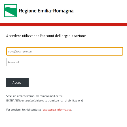
Accedere utilizzando l'account dell'organizzazione
Accedi
Se sei un utente esterno, nel campo email, scrivi
EXTRARER\
nome utente
(ricevuto tramite email di abilitazione)
Per problemi tecnici contatta l’
assistenza informatica
.