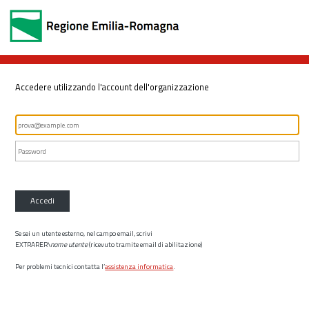
Accedere utilizzando l'account dell'organizzazione
Accedi
Se sei un utente esterno, nel campo email, scrivi
EXTRARER\
nome utente
(ricevuto tramite email di abilitazione)
Per problemi tecnici contatta l’
assistenza informatica
.