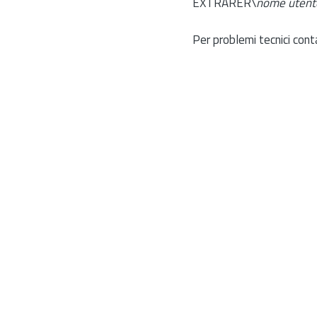
EXTRARER\
nome utent
Per problemi tecnici cont