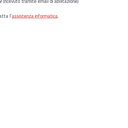
e
(ricevuto tramite email di abilitazione)
atta l’
assistenza informatica
.