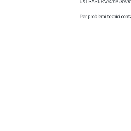
EXTRARER\
nome utent
Per problemi tecnici cont