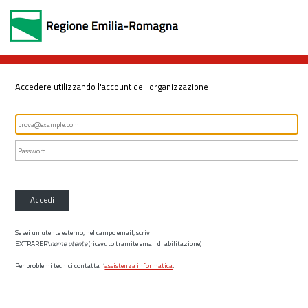
Accedere utilizzando l'account dell'organizzazione
Accedi
Se sei un utente esterno, nel campo email, scrivi
EXTRARER\
nome utente
(ricevuto tramite email di abilitazione)
Per problemi tecnici contatta l’
assistenza informatica
.