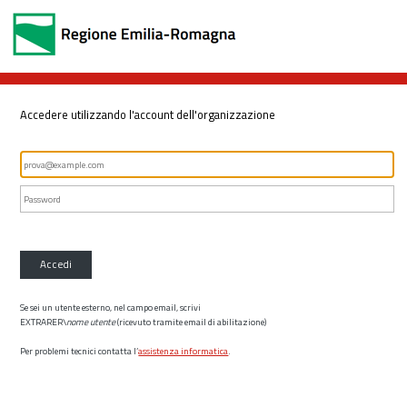
Accedere utilizzando l'account dell'organizzazione
Accedi
Se sei un utente esterno, nel campo email, scrivi
EXTRARER\
nome utente
(ricevuto tramite email di abilitazione)
Per problemi tecnici contatta l’
assistenza informatica
.