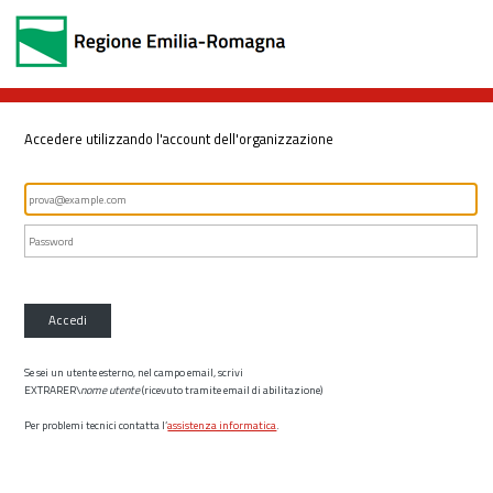
Accedere utilizzando l'account dell'organizzazione
Accedi
Se sei un utente esterno, nel campo email, scrivi
EXTRARER\
nome utente
(ricevuto tramite email di abilitazione)
Per problemi tecnici contatta l’
assistenza informatica
.