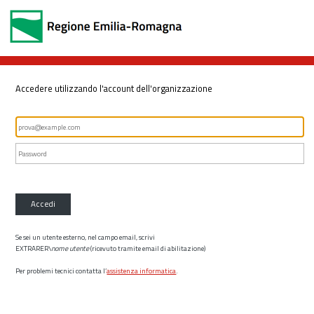
Accedere utilizzando l'account dell'organizzazione
Accedi
Se sei un utente esterno, nel campo email, scrivi
EXTRARER\
nome utente
(ricevuto tramite email di abilitazione)
Per problemi tecnici contatta l’
assistenza informatica
.