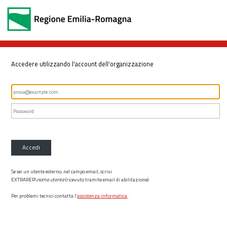
Accedere utilizzando l'account dell'organizzazione
Accedi
Se sei un utente esterno, nel campo email, scrivi
EXTRARER\
nome utente
(ricevuto tramite email di abilitazione)
Per problemi tecnici contatta l’
assistenza informatica
.