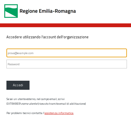
Accedere utilizzando l'account dell'organizzazione
Accedi
Se sei un utente esterno, nel campo email, scrivi
EXTRARER\
nome utente
(ricevuto tramite email di abilitazione)
Per problemi tecnici contatta l’
assistenza informatica
.