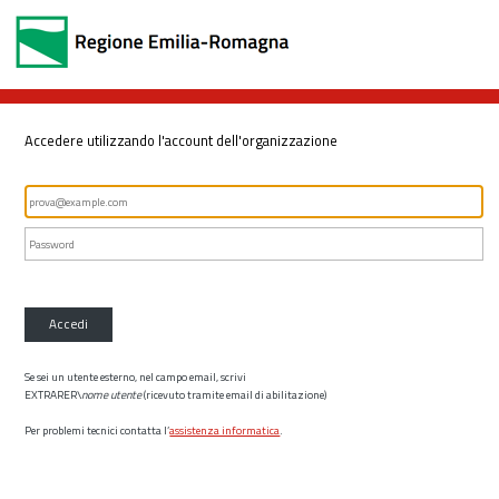
Accedere utilizzando l'account dell'organizzazione
Accedi
Se sei un utente esterno, nel campo email, scrivi
EXTRARER\
nome utente
(ricevuto tramite email di abilitazione)
Per problemi tecnici contatta l’
assistenza informatica
.