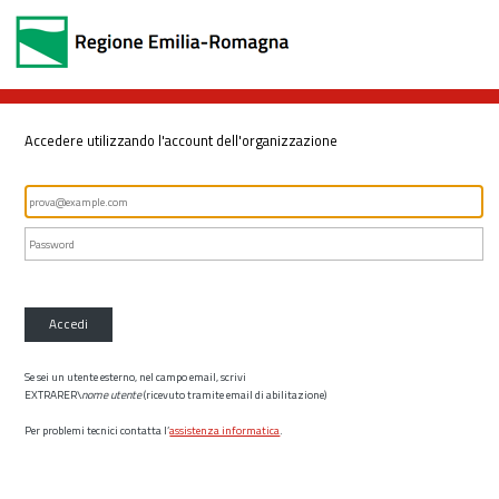
Accedere utilizzando l'account dell'organizzazione
Accedi
Se sei un utente esterno, nel campo email, scrivi
EXTRARER\
nome utente
(ricevuto tramite email di abilitazione)
Per problemi tecnici contatta l’
assistenza informatica
.