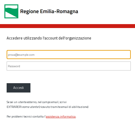
Accedere utilizzando l'account dell'organizzazione
Accedi
Se sei un utente esterno, nel campo email, scrivi
EXTRARER\
nome utente
(ricevuto tramite email di abilitazione)
Per problemi tecnici contatta l’
assistenza informatica
.