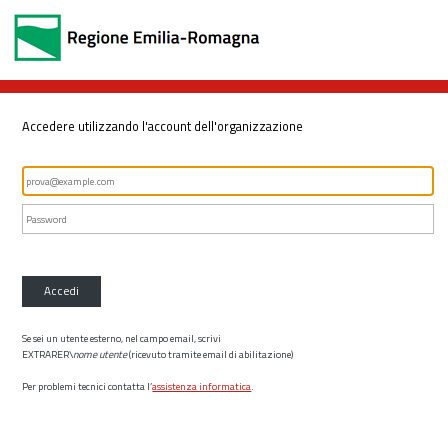
Accedere utilizzando l'account dell'organizzazione
Accedi
Se sei un utente esterno, nel campo email, scrivi
EXTRARER\
nome utente
(ricevuto tramite email di abilitazione)
Per problemi tecnici contatta l’
assistenza informatica
.