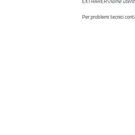
EXTRARER\
nome utent
Per problemi tecnici cont