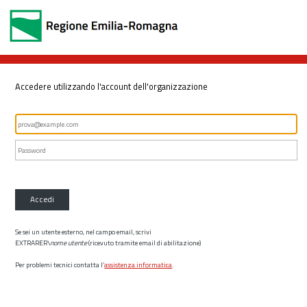
Accedere utilizzando l'account dell'organizzazione
Accedi
Se sei un utente esterno, nel campo email, scrivi
EXTRARER\
nome utente
(ricevuto tramite email di abilitazione)
Per problemi tecnici contatta l’
assistenza informatica
.