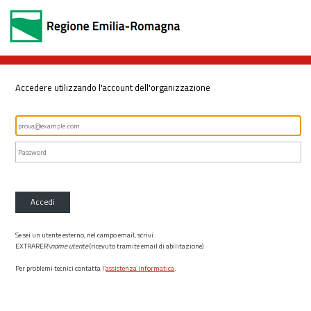
Accedere utilizzando l'account dell'organizzazione
Accedi
Se sei un utente esterno, nel campo email, scrivi
EXTRARER\
nome utente
(ricevuto tramite email di abilitazione)
Per problemi tecnici contatta l’
assistenza informatica
.