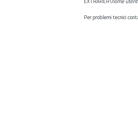
EXTRARER\
nome utent
Per problemi tecnici cont