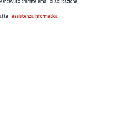
e
(ricevuto tramite email di abilitazione)
atta l’
assistenza informatica
.