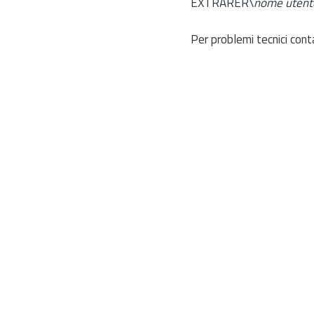
EXTRARER\
nome utent
Per problemi tecnici cont