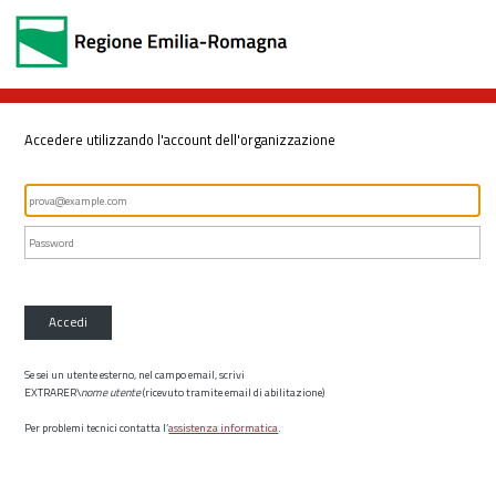
Accedere utilizzando l'account dell'organizzazione
Accedi
Se sei un utente esterno, nel campo email, scrivi
EXTRARER\
nome utente
(ricevuto tramite email di abilitazione)
Per problemi tecnici contatta l’
assistenza informatica
.