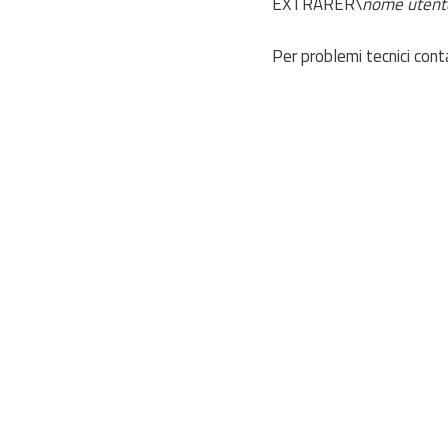
EXTRARER\
nome utent
Per problemi tecnici cont