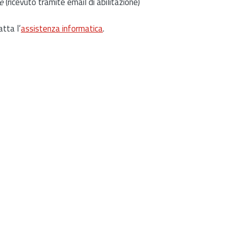
e
(ricevuto tramite email di abilitazione)
atta l’
assistenza informatica
.