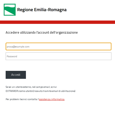
Accedere utilizzando l'account dell'organizzazione
Accedi
Se sei un utente esterno, nel campo email, scrivi
EXTRARER\
nome utente
(ricevuto tramite email di abilitazione)
Per problemi tecnici contatta l’
assistenza informatica
.