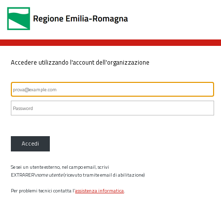
Accedere utilizzando l'account dell'organizzazione
Accedi
Se sei un utente esterno, nel campo email, scrivi
EXTRARER\
nome utente
(ricevuto tramite email di abilitazione)
Per problemi tecnici contatta l’
assistenza informatica
.