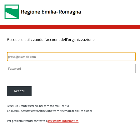
Accedere utilizzando l'account dell'organizzazione
Accedi
Se sei un utente esterno, nel campo email, scrivi
EXTRARER\
nome utente
(ricevuto tramite email di abilitazione)
Per problemi tecnici contatta l’
assistenza informatica
.