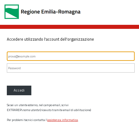
Accedere utilizzando l'account dell'organizzazione
Accedi
Se sei un utente esterno, nel campo email, scrivi
EXTRARER\
nome utente
(ricevuto tramite email di abilitazione)
Per problemi tecnici contatta l’
assistenza informatica
.