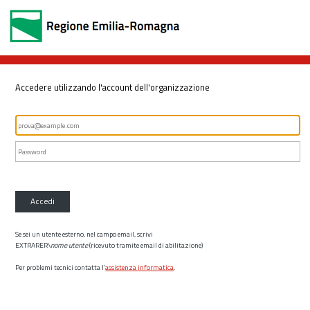
Accedere utilizzando l'account dell'organizzazione
Accedi
Se sei un utente esterno, nel campo email, scrivi
EXTRARER\
nome utente
(ricevuto tramite email di abilitazione)
Per problemi tecnici contatta l’
assistenza informatica
.