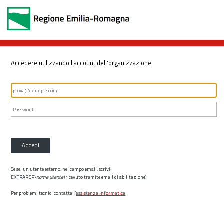
Accedere utilizzando l'account dell'organizzazione
Accedi
Se sei un utente esterno, nel campo email, scrivi
EXTRARER\
nome utente
(ricevuto tramite email di abilitazione)
Per problemi tecnici contatta l’
assistenza informatica
.