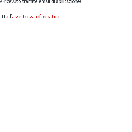
e
(ricevuto tramite email di abilitazione)
atta l’
assistenza informatica
.