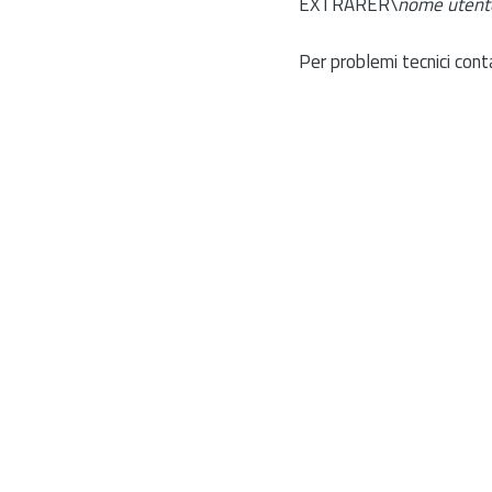
EXTRARER\
nome utent
Per problemi tecnici cont