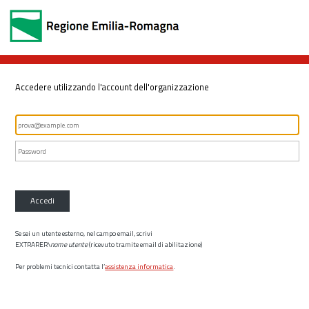
Accedere utilizzando l'account dell'organizzazione
Accedi
Se sei un utente esterno, nel campo email, scrivi
EXTRARER\
nome utente
(ricevuto tramite email di abilitazione)
Per problemi tecnici contatta l’
assistenza informatica
.