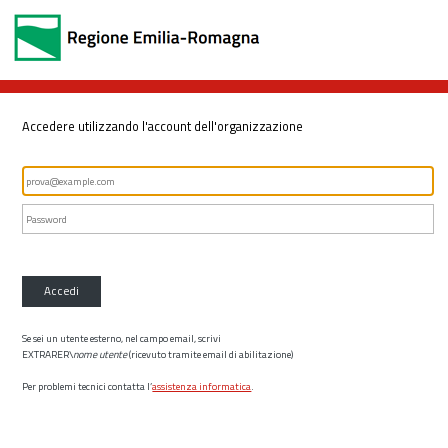
Accedere utilizzando l'account dell'organizzazione
Accedi
Se sei un utente esterno, nel campo email, scrivi
EXTRARER\
nome utente
(ricevuto tramite email di abilitazione)
Per problemi tecnici contatta l’
assistenza informatica
.