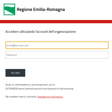
Accedere utilizzando l'account dell'organizzazione
Accedi
Se sei un utente esterno, nel campo email, scrivi
EXTRARER\
nome utente
(ricevuto tramite email di abilitazione)
Per problemi tecnici contatta l’
assistenza informatica
.