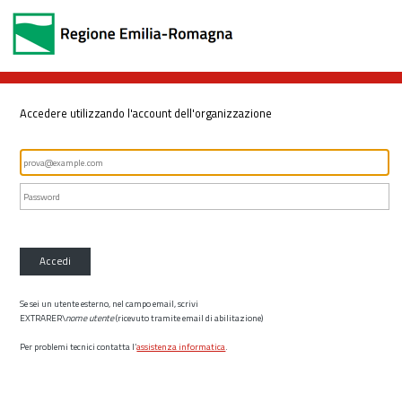
Accedere utilizzando l'account dell'organizzazione
Accedi
Se sei un utente esterno, nel campo email, scrivi
EXTRARER\
nome utente
(ricevuto tramite email di abilitazione)
Per problemi tecnici contatta l’
assistenza informatica
.