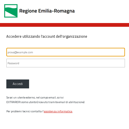
Accedere utilizzando l'account dell'organizzazione
Accedi
Se sei un utente esterno, nel campo email, scrivi
EXTRARER\
nome utente
(ricevuto tramite email di abilitazione)
Per problemi tecnici contatta l’
assistenza informatica
.